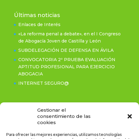
Últimas noticias
Enlaces de Interés
«La reforma penal a debate», en el I Congreso
de Abogacía Joven de Castilla y León
SUBDELEGACIÓN DE DEFENSA EN ÁVILA
CONVOCATORIA 2ª PRUEBA EVALUACIÓN
APTITUD PROFESIONAL PARA EJERCICIO
ABOGACIA
INTERNET SEGURO@
Contacto
Gestionar el
consentimiento de las
cookies
C/Rastro, 2-3º- CP: 05001 Ávila
Tel. (+34) 920.211.281 / Fax. (+34) 920.214.255
Para ofrecer las mejores experiencias, utilizamos tecnologías
icaavila@icaavila.es