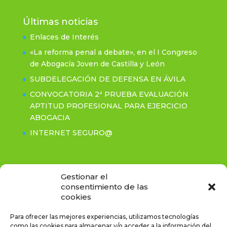
Últimas noticias
Enlaces de Interés
«La reforma penal a debate», en el I Congreso
de Abogacía Joven de Castilla y León
SUBDELEGACIÓN DE DEFENSA EN ÁVILA
CONVOCATORIA 2ª PRUEBA EVALUACIÓN
APTITUD PROFESIONAL PARA EJERCICIO
ABOGACIA
INTERNET SEGURO@
Contacto
Gestionar el
consentimiento de las
cookies
C/Rastro, 2-3º- CP: 05001 Ávila
Tel. (+34) 920.211.281 / Fax. (+34) 920.214.255
Para ofrecer las mejores experiencias, utilizamos tecnologías
icaavila@icaavila.es
como las cookies para almacenar y/o acceder a la información del